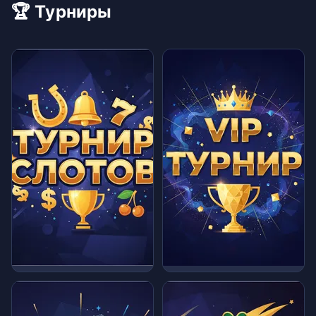
🏆 Турниры