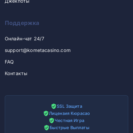
Джекпоты
Поддержка
Онлайн-чат 24/7
support@kometacasino.com
FAQ
Контакты
SSL Защита
Лицензия Кюрасао
Честная Игра
Быстрые Выплаты