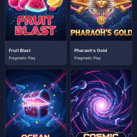
Fruit Blast
Pharaoh's Gold
Pragmatic Play
Pragmatic Play