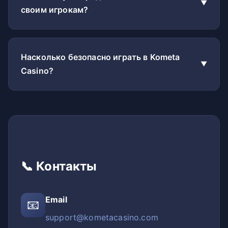
выигрышей, обычно обработка заявок
своим игрокам?
занимает от нескольких минут до
нескольких часов в зависимости от
В Kometa Casino предусмотрена щедрая
выбранного метода. Мы ценим комфорт
бонусная программа, включающая
Насколько безопасно играть в Kometa
наших пользователей и стараемся делать
приветственные пакеты для новичков,
Casino?
финансовые операции максимально
регулярные кэшбэки и фриспины для
прозрачными и удобными для каждого
популярных слотов. Мы рекомендуем
Безопасность пользователей является
игрока.
регулярно проверять раздел «Акции», чтобы
главным приоритетом для Kometa Casino,
не пропустить эксклюзивные предложения
поэтому мы работаем строго по
и повысить свои шансы на успех в онлайн
международной лицензии и используем
казино.
передовые протоколы шифрования данных.
📞 Контакты
Мы придерживаемся принципов
ответственной игры и гарантируем честный
игровой процесс, обеспечивая надежную
Email
📧
защиту вашей личной информации и всех
support@kometacasino.com
финансовых операций.