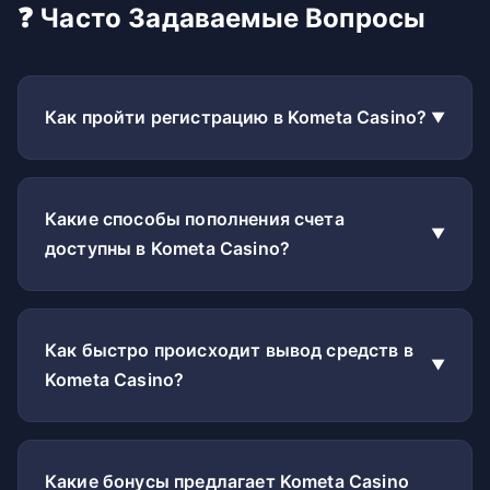
❓ Часто Задаваемые Вопросы
Как пройти регистрацию в Kometa Casino?
Регистрация в Kometa Casino занимает
всего пару минут: просто нажмите кнопку
Какие способы пополнения счета
«Регистрация» на главной странице и
доступны в Kometa Casino?
заполните короткую форму с контактными
данными. После подтверждения
Kometa Casino предлагает игрокам широкий
электронной почты вы получите доступ к
выбор безопасных методов пополнения,
Как быстро происходит вывод средств в
личному кабинету и сможете начать играть
включая банковские карты, электронные
Kometa Casino?
в свои любимые онлайн казино игры.
кошельки и популярные криптовалюты. Все
транзакции обрабатываются мгновенно, что
Команда Kometa Casino стремится
позволяет вам сразу перейти к ставкам на
обеспечить максимально быстрый вывод
Какие бонусы предлагает Kometa Casino
лучшие слоты без лишнего ожидания.